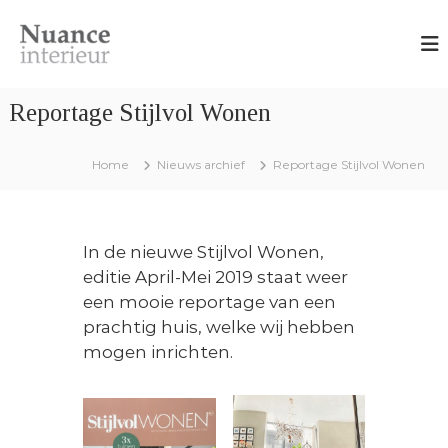
G
N
O
a
n
u
n
t
a
w
a
n
e
Reportage Stijlvol Wonen
a
r
c
r
p
e
,
d
Home
Nieuws archief
Reportage Stijlvol Wonen
I
i
e
n
n
i
t
t
e
n
e
r
In de nieuwe Stijlvol Wonen,
h
i
r
editie April-Mei 2019 staat weer
e
o
i
u
een mooie reportage van een
u
e
r
prachtig huis, welke wij hebben
d
a
u
mogen inrichten.
d
r
v
i
e
s
e