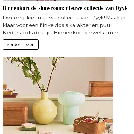
n
Binnenkort de showroom: nieuwe collectie van Dyyk
s
t
De compleet nieuwe collectie van Dyyk! Maak je
y
klaar voor een flinke dosis karakter en puur
l
i
Nederlands design. Binnenkort verwelkomen …
n
g
Verder Lezen