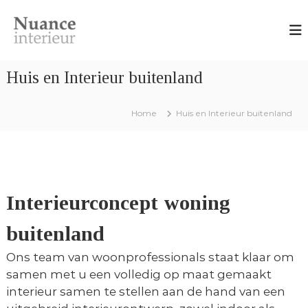
G
N
O
a
n
u
n
t
a
w
a
n
e
Huis en Interieur buitenland
a
r
c
r
p
e
,
d
Home
Huis en Interieur buitenland
I
i
e
n
n
i
t
t
e
n
e
r
h
i
r
e
o
Interieurconcept woning
i
u
u
e
r
buitenland
d
a
u
d
r
v
Ons team van woonprofessionals staat klaar om
i
samen met u een volledig op maat gemaakt
e
interieur samen te stellen aan de hand van een
s
e