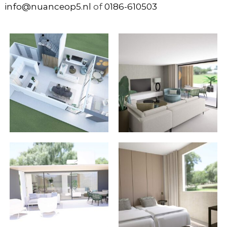
info@nuanceop5.nl
of
0186-610503