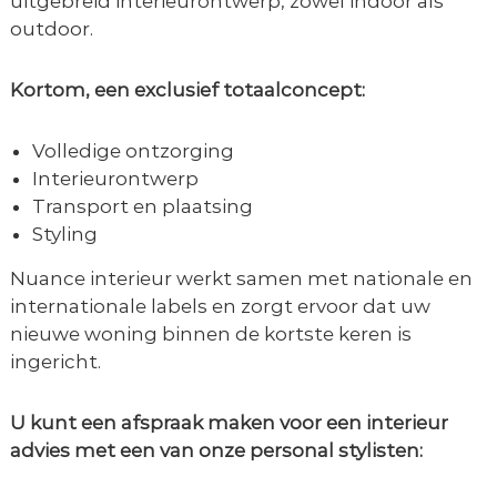
uitgebreid interieurontwerp, zowel indoor als
n
outdoor.
s
t
y
Kortom, een exclusief totaalconcept:
l
i
n
Volledige ontzorging
g
Interieurontwerp
Transport en plaatsing
Styling
Nuance interieur werkt samen met nationale en
internationale labels en zorgt ervoor dat uw
nieuwe woning binnen de kortste keren is
ingericht.
U kunt een afspraak maken voor een interieur
advies met een van onze personal stylisten: