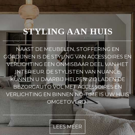
STYLING AAN HUIS
NAAST DE MEUBELEN, STOFFERING EN
GORDIJNEN IS DE STYLING VAN ACCESSOIRES EN
VERLICHTING EEN ONMISBAAR DEEL VAN HET
INTERIEUR. DE STYLISTEN VAN NUANCE
KUNNEN U DAARBIJ HELPEN. ZIJ LADEN DE
BEZORGAUTO VOL MET ACCESSOIRES EN
VERLICHTING EN BINNEN NO-TIME IS UW HUIS
OMGETOVERD .
LEES MEER