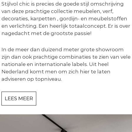
Stijlvol chic is precies de goede stijl omschrijving
n
s
van deze prachtige collectie meubelen, verf,
t
decoraties, karpetten , gordijn- en meubelstoffen
y
l
en verlichting. Een heerlijk totaalconcept. Er is over
i
nagedacht met de grootste passie!
n
g
In de meer dan duizend meter grote showroom
zijn dan ook prachtige combinaties te zien van vele
nationale en internationale labels. Uit heel
Nederland komt men om zich hier te laten
adviseren op topniveau.
LEES MEER