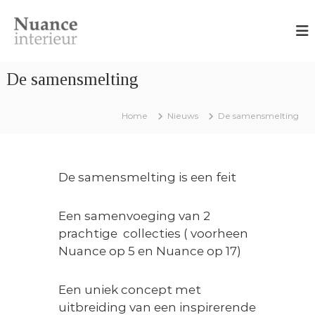
G
N
O
a
n
u
n
t
a
w
a
n
e
De samensmelting
a
r
c
r
p
e
,
d
Home
Nieuws
De samensmelting
I
i
e
n
n
i
t
t
e
n
e
r
De samensmelting is een feit
h
i
r
e
o
i
u
Een samenvoeging van 2
u
e
r
prachtige collecties ( voorheen
d
a
u
d
Nuance op 5 en Nuance op 17)
r
v
i
e
Een uniek concept met
s
uitbreiding van een inspirerende
e