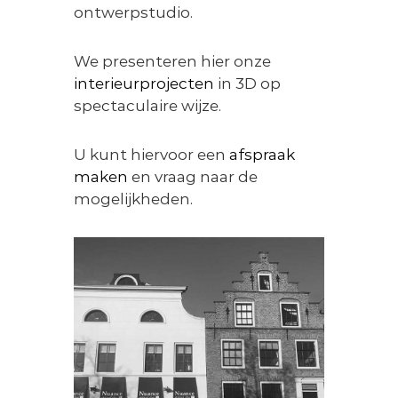
ontwerpstudio.
n
s
t
We presenteren hier onze
y
l
interieurprojecten
in 3D op
i
spectaculaire wijze.
n
g
U kunt hiervoor een
afspraak
maken
en vraag naar de
mogelijkheden.