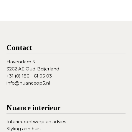
n
s
t
y
l
i
n
g
Contact
Havendam 5
3262 AE Oud-Beijerland
+31 (0) 186 – 61 05 03
info@nuanceop5.nl
Nuance interieur
Interieurontwerp en advies
Styling aan huis