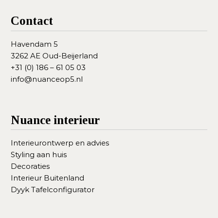
n
s
Contact
t
y
l
Havendam 5
i
3262 AE Oud-Beijerland
n
+31 (0) 186 – 61 05 03
g
info@nuanceop5.nl
Nuance interieur
Interieurontwerp en advies
Styling aan huis
Decoraties
Interieur Buitenland
Dyyk Tafelconfigurator