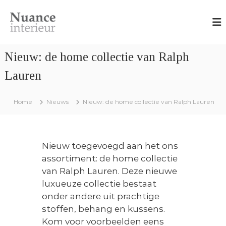
G
N
O
a
n
u
n
t
a
w
a
n
e
Nieuw: de home collectie van Ralph
a
r
c
r
p
Lauren
e
,
d
I
i
e
n
n
Home
Nieuws
Nieuw: de home collectie van Ralph Lauren
i
t
t
e
n
e
r
h
i
r
e
o
Nieuw toegevoegd aan het ons
i
u
u
assortiment: de home collectie
e
r
d
a
van Ralph Lauren. Deze nieuwe
u
d
luxueuze collectie bestaat
r
v
onder andere uit prachtige
i
e
stoffen, behang en kussens.
s
Kom voor voorbeelden eens
e