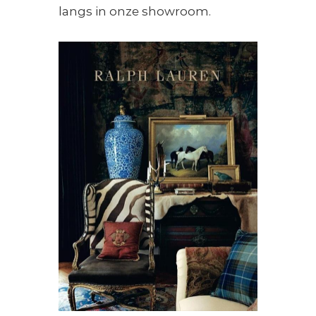
n
langs in onze showroom.
s
t
y
l
i
n
g