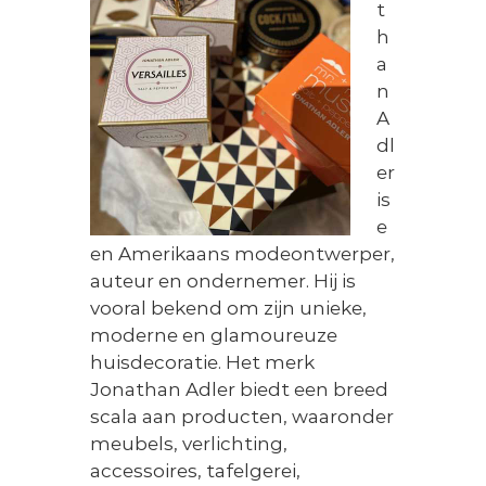
t
n
s
h
t
a
y
n
l
i
A
n
dl
g
er
is
e
en Amerikaans modeontwerper,
auteur en ondernemer. Hij is
vooral bekend om zijn unieke,
moderne en glamoureuze
huisdecoratie. Het merk
Jonathan Adler biedt een breed
scala aan producten, waaronder
meubels, verlichting,
accessoires, tafelgerei,