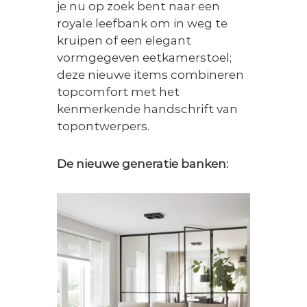
je nu op zoek bent naar een
n
s
royale leefbank om in weg te
t
kruipen of een elegant
y
vormgegeven eetkamerstoel;
l
i
deze nieuwe items combineren
n
topcomfort met het
g
kenmerkende handschrift van
topontwerpers.
De nieuwe generatie banken: