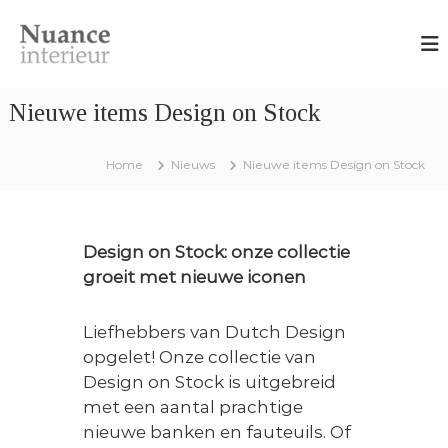
G
N
O
a
n
u
n
t
a
w
a
n
e
Nieuwe items Design on Stock
a
r
c
r
p
e
,
d
Home
Nieuws
Nieuwe items Design on Stock
I
i
e
n
n
i
t
t
e
n
e
r
Design on Stock: onze collectie
h
i
r
groeit met nieuwe iconen
e
o
i
u
u
e
r
Liefhebbers van Dutch Design
d
a
u
d
opgelet! Onze collectie van
r
v
Design on Stock is uitgebreid
i
met een aantal prachtige
e
s
nieuwe banken en fauteuils. Of
e